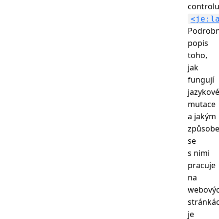
control
<je:l
Podrob
popis
toho,
jak
fungují
jazykov
mutace
a jakým
způsob
se
s nimi
pracuje
na
webový
stránkác
je