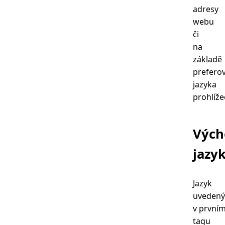
adresy
webu
či
na
základě
prefero
jazyka
prohlíže
Vých
jazy
Jazyk
uvedený
v první
tagu