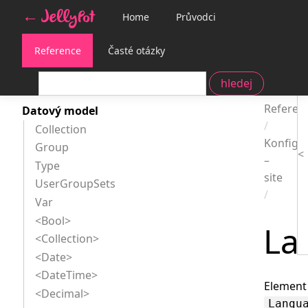
Home
Průvodci
Reference
Časté otázky
Dokume
Reference
Referen
Datový model
Collection
Konfigu
Group
–
Type
site
UserGroupSets
Var
<Bool>
La
<Collection>
<Date>
<DateTime>
Element
<Decimal>
Langu