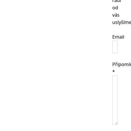
rádi
od
vás
uslyšíme
Email
Připomí
*