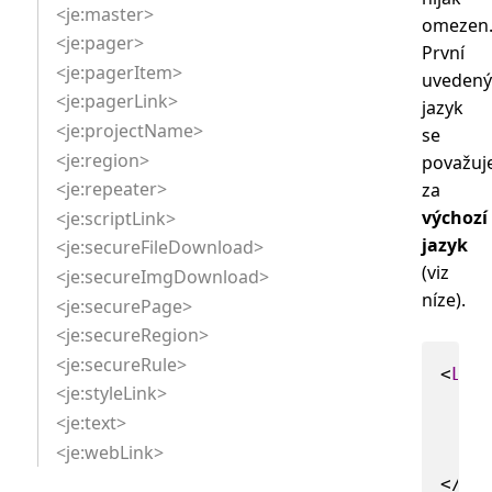
<je:master>
omezen
<je:pager>
První
<je:pagerItem>
uvedený
<je:pagerLink>
jazyk
<je:projectName>
se
<je:region>
považuj
<je:repeater>
za
výchozí
<je:scriptLink>
jazyk
<je:secureFileDownload>
(viz
<je:secureImgDownload>
níze).
<je:securePage>
<je:secureRegion>
<je:secureRule>
<
Lan
<je:styleLink>
<je:text>
<je:webLink>
</
La