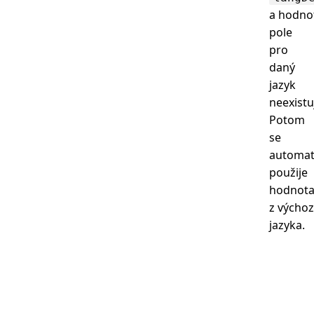
a hodno
pole
pro
daný
jazyk
neexistu
Potom
se
automat
použije
hodnot
z výchoz
jazyka.