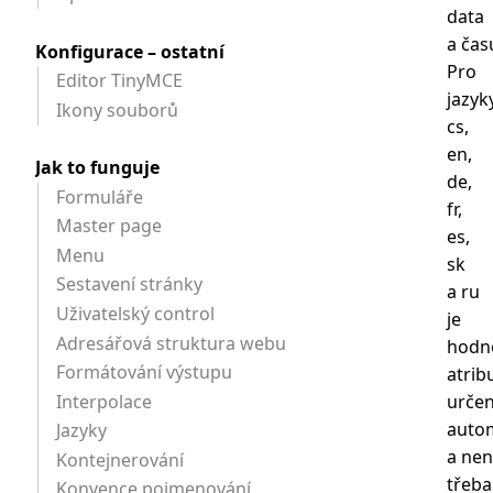
data
a čas
Konfigurace – ostatní
Pro
Editor TinyMCE
jazyk
Ikony souborů
cs,
en,
Jak to funguje
de,
Formuláře
fr,
Master page
es,
Menu
sk
Sestavení stránky
a ru
Uživatelský control
je
Adresářová struktura webu
hodn
Formátování výstupu
atrib
Interpolace
urče
auto
Jazyky
a nen
Kontejnerování
třeba
Konvence pojmenování