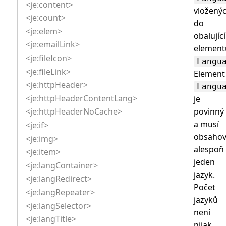
<je:content>
vložený
<je:count>
do
<je:elem>
obalujíc
<je:emailLink>
element
<je:fileIcon>
Langu
<je:fileLink>
Element
<je:httpHeader>
Langu
<je:httpHeaderContentLang>
je
povinný
<je:httpHeaderNoCache>
a musí
<je:if>
obsahov
<je:img>
alespoň
<je:item>
jeden
<je:langContainer>
jazyk.
<je:langRedirect>
Počet
<je:langRepeater>
jazyků
<je:langSelector>
není
<je:langTitle>
nijak