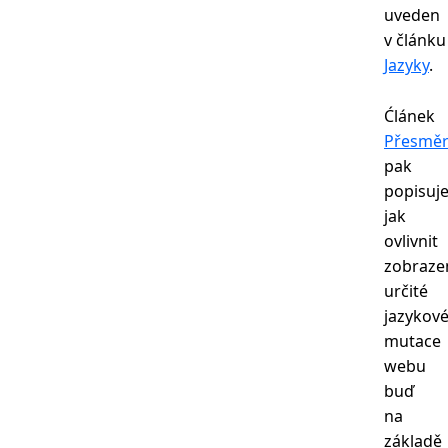
uveden
v článku
Jazyky
.
Ćlánek
Přesměr
pak
popisuje
jak
ovlivnit
zobraze
určité
jazykov
mutace
webu
buď
na
základě