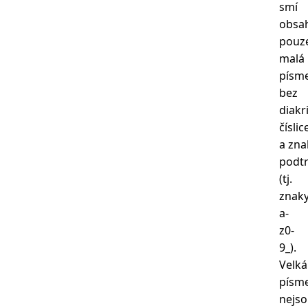
smí
obsa
pouz
malá
písm
bez
diakri
číslic
a zna
podtr
(tj.
znak
a-
z0-
9_).
Velká
písm
nejs