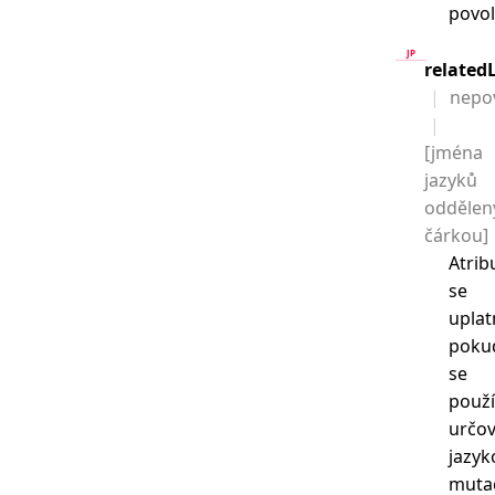
povol
related
nepo
[jména
jazyků
oddělen
čárkou]
Atrib
se
uplat
poku
se
použ
určov
jazyk
muta