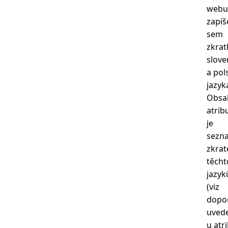
webu
zapí
sem
zkrat
slov
a pol
jazyk
Obs
atrib
je
sezn
zkrat
těcht
jazyk
(viz
dopo
uved
u atr