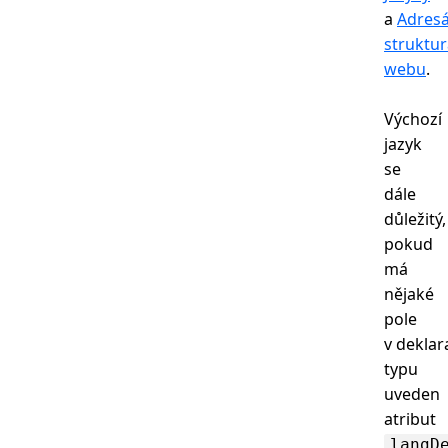
a
Adres
struktur
webu
.
Výchozí
jazyk
se
dále
důležitý,
pokud
má
nějaké
pole
v deklar
typu
uveden
atribut
langD