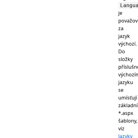
Langu
je
považov
za
jazyk
výchozí.
Do
složky
příslušn
výchozí
jazyku
se
umísťují
základní
*.aspx
šablony,
viz
Jazyky