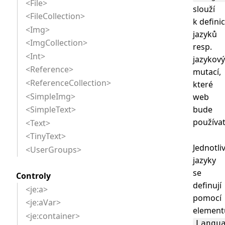
<File>
slouží
<FileCollection>
k definic
<Img>
jazyků
<ImgCollection>
resp.
<Int>
jazykov
<Reference>
mutací,
<ReferenceCollection>
které
<SimpleImg>
web
bude
<SimpleText>
používat
<Text>
<TinyText>
Jednotli
<UserGroups>
jazyky
se
Controly
definují
<je:a>
pomocí
<je:aVar>
element
<je:container>
Langu