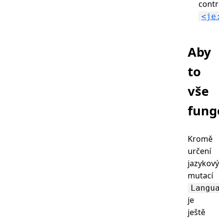
cont
<je
Aby
to
vše
fung
Kromě
určení
jazykov
mutací
Langu
je
ještě