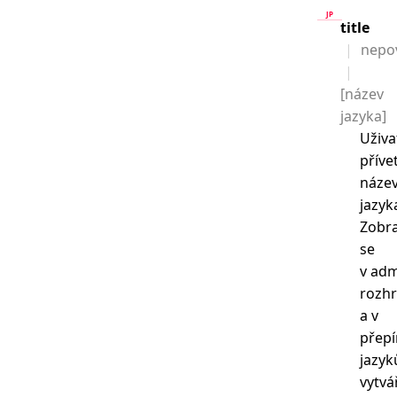
title
nepo
[název
jazyka]
Uživa
příve
náze
jazyk
Zobr
se
v adm
rozhr
a v
přepí
jazyk
vytv