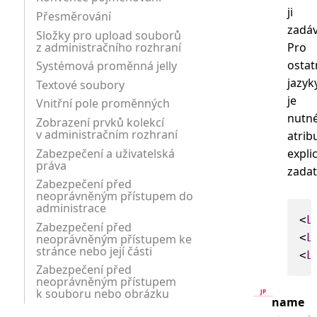
ji
Přesměrování
zadáv
Složky pro upload souborů
z administračního rozhraní
Pro
ostat
Systémová proměnná jelly
jazyk
Textové soubory
je
Vnitřní pole proměnných
nutn
Zobrazení prvků kolekcí
v administračním rozhraní
atrib
Zabezpečení a uživatelská
expli
práva
zadat
Zabezpečení před
neoprávněným přístupem do
administrace
<
L
Zabezpečení před
<
L
neoprávněným přístupem ke
stránce nebo její části
<
L
Zabezpečení před
neoprávněným přístupem
k souboru nebo obrázku
name