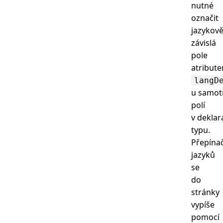
nutné
označit
jazykov
závislá
pole
atribut
langD
u samot
polí
v deklar
typu.
Přepína
jazyků
se
do
stránky
vypíše
pomocí