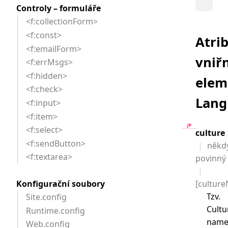
Controly – formuláře
<f:collectionForm>
<f:const>
Atri
<f:emailForm>
vniř
<f:errMsgs>
<f:hidden>
elem
<f:check>
Lang
<f:input>
<f:item>
<f:select>
culture
<f:sendButton>
někd
<f:textarea>
povinný
Konfigurační soubory
[cultur
Tzv.
Site.config
Cultu
Runtime.config
nam
Web.config