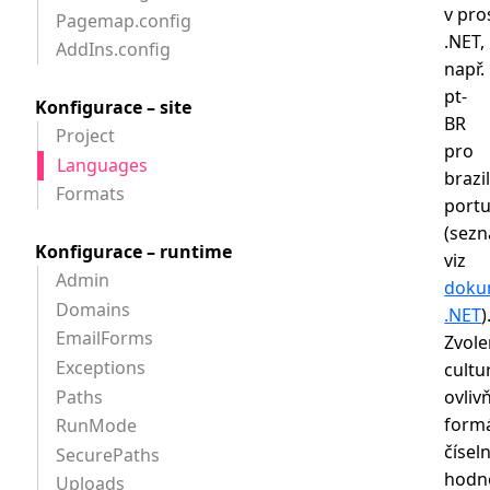
v pro
Pagemap.config
.NET,
AddIns.config
např.
pt-
Konfigurace – site
BR
Project
pro
Languages
brazi
Formats
portu
(sez
Konfigurace – runtime
viz
Admin
doku
Domains
.NET
)
EmailForms
Zvol
Exceptions
cultu
Paths
ovliv
form
RunMode
čísel
SecurePaths
hodn
Uploads