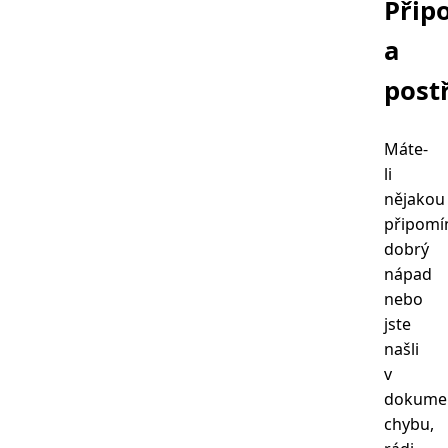
Přip
a
post
Máte-
li
nějakou
připomí
dobrý
nápad
nebo
jste
našli
v
dokumen
chybu,