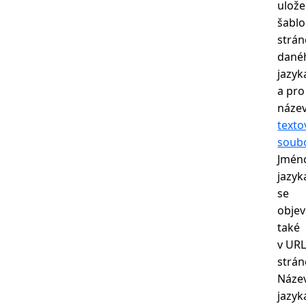
ulož
šabl
strán
dané
jazyk
a pro
náze
text
soub
Jmén
jazyk
se
objev
také
v UR
strán
Náze
jazyk