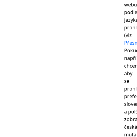
web
podl
jazyk
prohl
(viz
Přes
Poku
napří
chce
aby
se
proh
prefe
slove
a pol
zobr
česk
muta