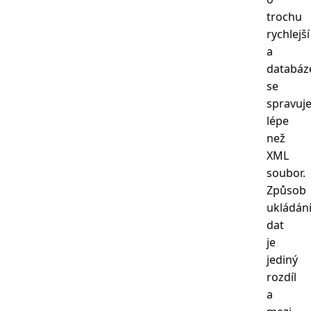
trochu
rychlejší
a
databáz
se
spravuj
lépe
než
XML
soubor.
Způsob
ukládán
dat
je
jediný
rozdíl
a