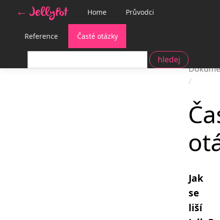
Home
Průvodci
Reference
Časté otázky
Dokume
Ča
ot
Jak
se
liší