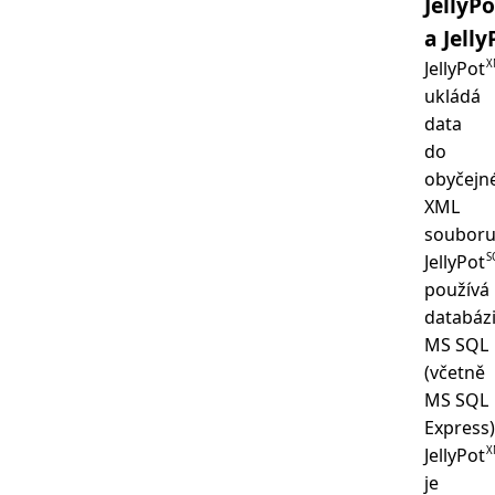
JellyP
a Jell
X
JellyPot
ukládá
data
do
obyčejn
XML
souboru
S
JellyPot
používá
databáz
MS SQL
(včetně
MS SQL
Express)
X
JellyPot
je