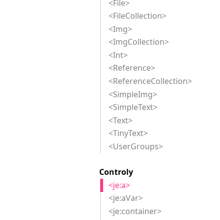
<File>
<FileCollection>
<Img>
<ImgCollection>
<Int>
<Reference>
<ReferenceCollection>
<SimpleImg>
<SimpleText>
<Text>
<TinyText>
<UserGroups>
Controly
<je:a>
<je:aVar>
<je:container>