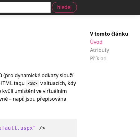
V tomto článku
Úvod
Atributy
Příklad
zů (pro dynamické odkazy slouží
a HTML tagu
v situacích, kdy
<a>
kvůli umístění ve virtuálním
ivně – např. jsou přepisována
efault.aspx"
 />