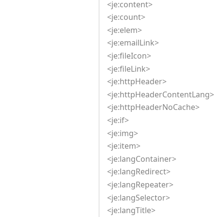
<je:content>
<je:count>
<je:elem>
<je:emailLink>
<je:fileIcon>
<je:fileLink>
<je:httpHeader>
<je:httpHeaderContentLang>
<je:httpHeaderNoCache>
<je:if>
<je:img>
<je:item>
<je:langContainer>
<je:langRedirect>
<je:langRepeater>
<je:langSelector>
<je:langTitle>