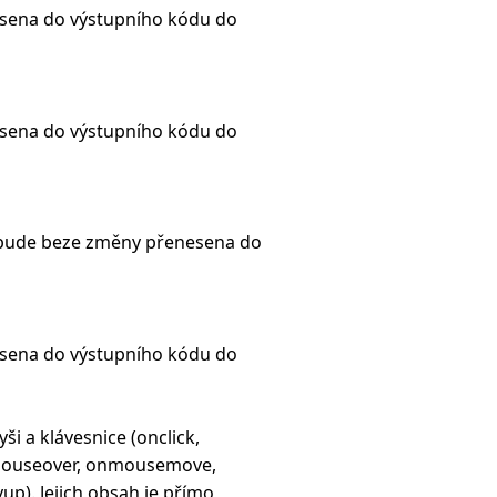
sena do výstupního kódu do
sena do výstupního kódu do
 bude beze změny přenesena do
sena do výstupního kódu do
ši a klávesnice (onclick,
mouseover, onmousemove,
). Jejich obsah je přímo