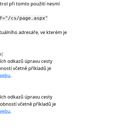
trol při tomto použití nesmí
f="/cs/page.aspx"
tuálního adresáře, ve kterém je
e
]
ních odkazů úpravu cesty
ostí včetně příkladů je
 webu
.
ních odkazů úpravu cesty
obností včetně příkladů je
 webu
.