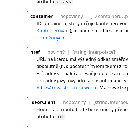
atributu
.
class
container
nepovinný
[ID containeru, .p
ID containeru, který určuje kontejnerovo
Kontejnerování
), případně modifikace pr
proměnných
).
href
povinný
[string, interpolace]
URL, na kterou má výsledný odkaz směřov
absolutně (tj. s počátečním lomítkem) z r
Případný virtuální adresář je do odkazu a
případný jazykový adresář je automaticky 
Adresářová struktura webu
). V adrese lze
idForClient
nepovinný
[string, interpol
Hodnota atributu bude beze změny přene
atributu
.
id