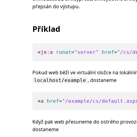
přepsán do výstupu.
Příklad
<
je:a
runat
=
"server"
href
=
"/cs/d
Pokud web běží ve virtuální složce na lokáln
, dostaneme
localhost/example
<
a
href
=
"/example/cs/default.asp
Když pak web přesuneme do ostrého provo
dostaneme