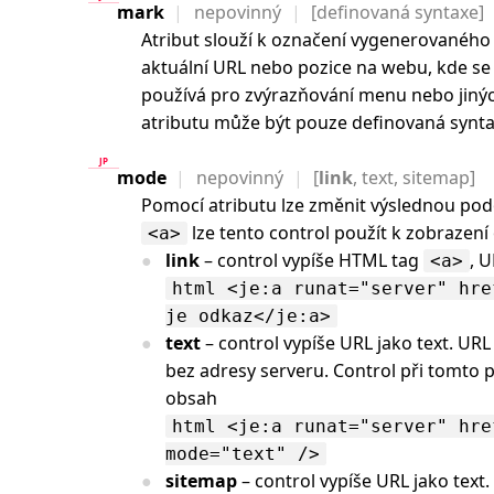
mark
nepovinný
[definovaná syntaxe]
Atribut slouží k označení vygenerovaného
aktuální URL nebo pozice na webu, kde se 
používá pro zvýrazňování menu nebo jiný
atributu může být pouze definovaná syntax
mode
nepovinný
[
link
, text, sitemap]
Pomocí atributu lze změnit výslednou po
lze tento control použít k zobrazení
<a>
link
– control vypíše HTML tag
, 
<a>
html <je:a runat="server" hre
je odkaz</je:a>
text
– control vypíše URL jako text. URL 
bez adresy serveru. Control při tomto 
obsah
html <je:a runat="server" hre
mode="text" />
sitemap
– control vypíše URL jako text