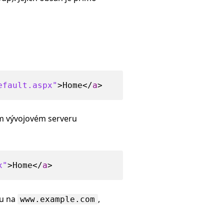
efault.aspx"
>
Home
</
a
>
ím vývojovém serveru
x"
>
Home
</
a
>
zu na
,
www.example.com