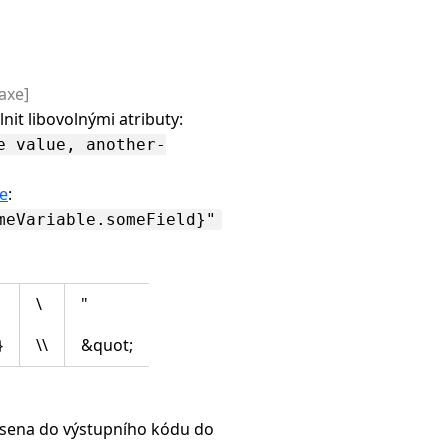
axe]
it libovolnými atributy:
e value, another-
ce
:
meVariable.someField}"
\
"
}
\\
&quot;
sena do výstupního kódu do