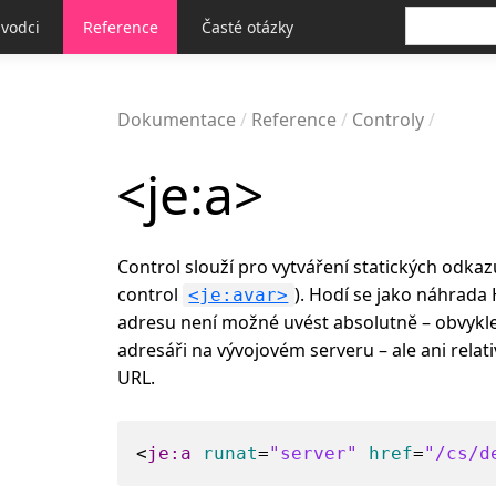
vodci
Reference
Časté otázky
Dokumentace
Reference
Controly
<je:a>
Control slouží pro vytváření statických odka
control
). Hodí se jako náhrad
<je:avar>
adresu není možné uvést absolutně – obvykle 
adresáři na vývojovém serveru – ale ani relat
URL.
<
je:a
runat
=
"server"
href
=
"/cs/d