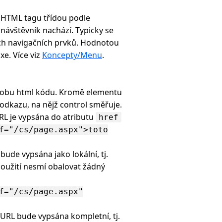
 HTML tagu třídou podle
návštěvník nachází. Typicky se
ch navigačních prvků. Hodnotou
e. Více viz
Koncepty/Menu
.
dobu html kódu. Kromě elementu
 odkazu, na nějž control směřuje.
URL je vypsána do atributu
href
f="/cs/page.aspx">toto
bude vypsána jako lokální, tj.
použití nesmí obalovat žádný
f="/cs/page.aspx"
. URL bude vypsána kompletní, tj.