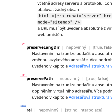
včetně adresy serveru a protokolu. Con
obalovat žádný obsah
html <je:a runat="server" hre
mode="sitemap" />
a URL musí být uvedena absolutně z vir
web umístěn.
preserveLangDir
nepovinný
[true,
fals
Nastavením na true lze potlačit u absolut
změnou jazykového adresáře. Více podrobn
uvedeno v kapitole
Adresářová struktura
preservePath
nepovinný
[true,
false
]
Nastavením na true lze potlačit u absolut
doplněním virtuálního adresáře. Více podr
uvedeno v kapitole
Adresářová struktura
rel
nepovinný
[string, interpolace]