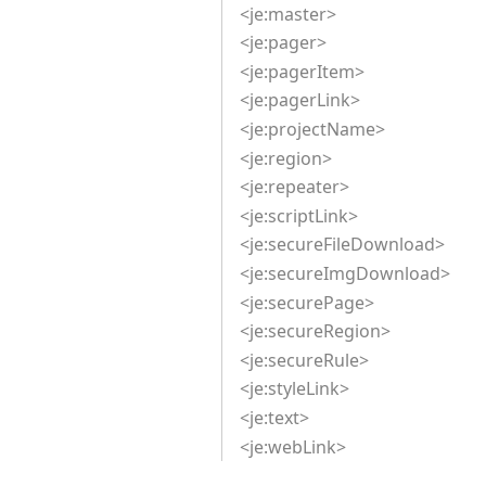
<je:master>
<je:pager>
<je:pagerItem>
<je:pagerLink>
<je:projectName>
<je:region>
<je:repeater>
<je:scriptLink>
<je:secureFileDownload>
<je:secureImgDownload>
<je:securePage>
<je:secureRegion>
<je:secureRule>
<je:styleLink>
<je:text>
<je:webLink>