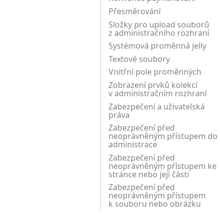
Přesměrování
Složky pro upload souborů
z administračního rozhraní
Systémová proměnná jelly
Textové soubory
Vnitřní pole proměnných
Zobrazení prvků kolekcí
v administračním rozhraní
Zabezpečení a uživatelská
práva
Zabezpečení před
neoprávněným přístupem do
administrace
Zabezpečení před
neoprávněným přístupem ke
stránce nebo její části
Zabezpečení před
neoprávněným přístupem
k souboru nebo obrázku