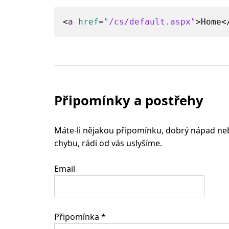
<
a
href
=
"/cs/default.aspx"
>
Home
<
Připomínky a postřehy
Máte-li nějakou připomínku, dobrý nápad neb
chybu, rádi od vás uslyšíme.
Email
Připomínka *