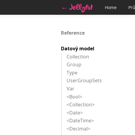
Home
Prů
Reference
Datový model
Collection
Group
Type
UserGroupSets
Var
<Bool>
<Collection>
<Date>
<DateTime>
<Decimal>