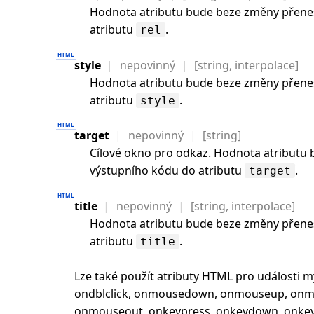
Hodnota atributu bude beze změny přene
atributu
.
rel
style
nepovinný
[string, interpolace]
Hodnota atributu bude beze změny přene
atributu
.
style
target
nepovinný
[string]
Cílové okno pro odkaz. Hodnota atributu
výstupního kódu do atributu
.
target
title
nepovinný
[string, interpolace]
Hodnota atributu bude beze změny přene
atributu
.
title
Lze také použít atributy HTML pro události my
ondblclick, onmousedown, onmouseup, on
onmouseout, onkeypress, onkeydown, onkeyup