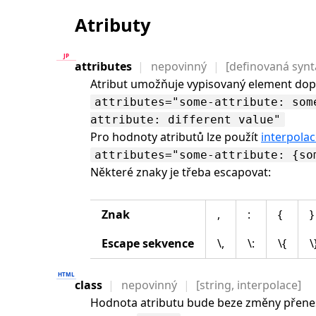
Atributy
attributes
nepovinný
[definovaná synt
Atribut umožňuje vypisovaný element dopln
attributes="some-attribute: som
attribute: different value"
Pro hodnoty atributů lze použít
interpola
attributes="some-attribute: {so
Některé znaky je třeba escapovat:
Znak
,
:
{
}
Escape sekvence
\,
\:
\{
\
class
nepovinný
[string, interpolace]
Hodnota atributu bude beze změny přene