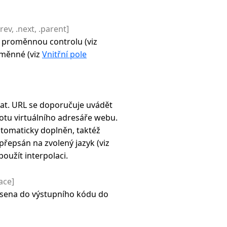
rev, .next, .parent]
u proměnnou controlu (viz
oměnné (viz
Vnitřní pole
at. URL se doporučuje uvádět
ootu virtuálního adresáře webu.
utomaticky doplněn, taktéž
přepsán na zvolený jazyk (viz
 použít interpolaci.
ace]
sena do výstupního kódu do