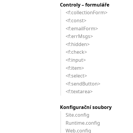
Controly – formuláře
<f:collectionForm>
<f:const>
<f:emailForm>
<f:errMsgs>
<f:hidden>
<f:check>
<f:input>
<f:item>
<f:select>
<f:sendButton>
<f:textarea>
Konfigurační soubory
Site.config
Runtime.config
Web.config