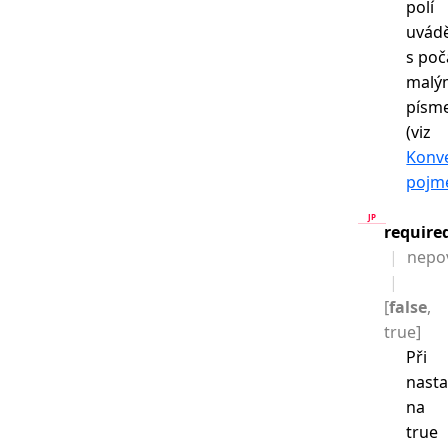
polí
uvád
s po
malý
písm
(viz
Konv
pojm
require
nepo
[
false
,
true]
Při
nasta
na
true