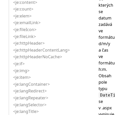
<je:content>
kterých
<je:count>
se
<je:elem>
datum
<je:emailLink>
zadává
<je:fileIcon>
ve
<je:fileLink>
formátu
<je:httpHeader>
d/m/y
<je:httpHeaderContentLang>
a čas
ve
<je:httpHeaderNoCache>
formátu
<je:if>
h:m.
<je:img>
Obsah
<je:item>
pole
<je:langContainer>
typu
<je:langRedirect>
DateT
<je:langRepeater>
se
<je:langSelector>
v .aspx
<je:langTitle>
vypisuje