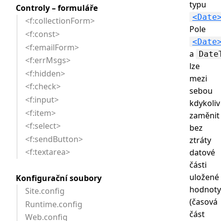
typu
Controly – formuláře
<Date
<f:collectionForm>
Pole
<f:const>
<Date
<f:emailForm>
a
Date
<f:errMsgs>
lze
<f:hidden>
mezi
<f:check>
sebou
<f:input>
kdykoliv
<f:item>
zaměnit
<f:select>
bez
<f:sendButton>
ztráty
<f:textarea>
datové
části
uložené
Konfigurační soubory
hodnoty
Site.config
(časová
Runtime.config
část
Web.config