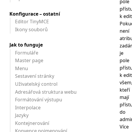
pole
příst
Konfigurace – ostatní
k edit
Editor TinyMCE
Poku
Ikony souborů
není
atrib
Jak to funguje
zadá
Formuláře
je
pole
Master page
příst
Menu
k edi
Sestavení stránky
všem
Uživatelský control
kteří
Adresářová struktura webu
mají
Formátování výstupu
příst
Interpolace
do
Jazyky
admin
Kontejnerování
Více
Konvence pojmenování