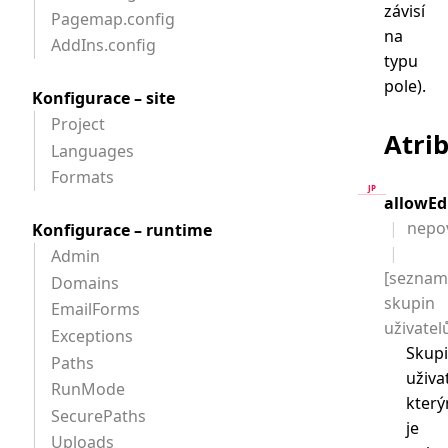
závisí
Pagemap.config
na
AddIns.config
typu
pole).
Konfigurace – site
Project
Atri
Languages
Formats
allowEd
nepo
Konfigurace – runtime
Admin
[seznam
Domains
skupin
EmailForms
uživatel
Exceptions
Skup
Paths
uživa
RunMode
kter
SecurePaths
je
Uploads