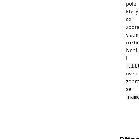
pole,
který
se
zobra
v adm
rozhr
Není-
li
tit
uved
zobra
se
nam