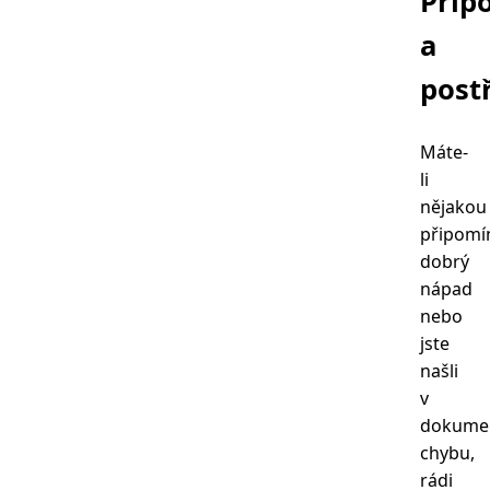
Přip
a
post
Máte-
li
nějakou
připomí
dobrý
nápad
nebo
jste
našli
v
dokumen
chybu,
rádi