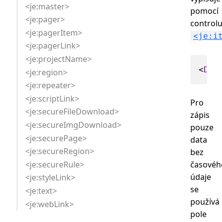
<je:master>
pomocí
<je:pager>
control
<je:pagerItem>
<je:i
<je:pagerLink>
<je:projectName>
<
Dat
<je:region>
<je:repeater>
<je:scriptLink>
Pro
<je:secureFileDownload>
zápis
<je:secureImgDownload>
pouze
<je:securePage>
data
<je:secureRegion>
bez
<je:secureRule>
časovéh
údaje
<je:styleLink>
se
<je:text>
používá
<je:webLink>
pole