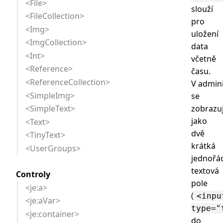
<File>
slouží
<FileCollection>
pro
<Img>
uložení
<ImgCollection>
data
<Int>
včetně
<Reference>
času.
<ReferenceCollection>
V admini
<SimpleImg>
se
zobrazu
<SimpleText>
jako
<Text>
dvě
<TinyText>
krátká
<UserGroups>
jednořá
textová
Controly
pole
<je:a>
(
<inpu
<je:aVar>
type="
<je:container>
do