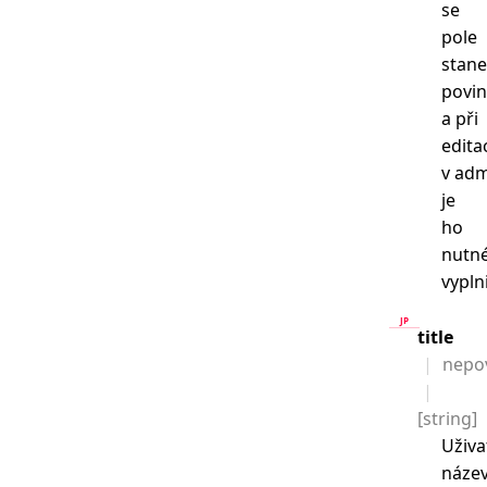
se
pole
stan
povi
a při
edita
v adm
je
ho
nutn
vyplni
title
nepo
[string]
Uživa
náze