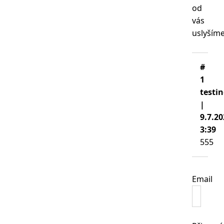
od
vás
uslyšíme
1
testi
|
9.7.20
3:39
555
Email