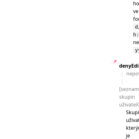
ho
ve
fo
d
h
n
y
denyEdi
nepo
[seznam
skupin
uživatel
Skup
uživa
kter
je