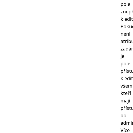
pole
znep
k edit
Poku
není
atrib
zadá
je
pole
příst
k edi
všem
kteří
mají
příst
do
admin
Více