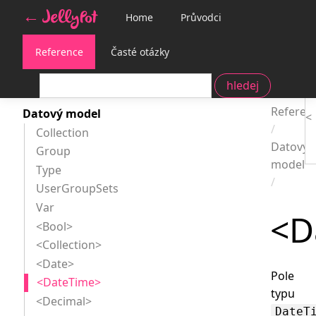
Home
Průvodci
Reference
Časté otázky
Dokume
Reference
Referen
Datový model
Collection
Datový
Group
model
Type
UserGroupSets
Var
<D
<Bool>
<Collection>
<Date>
Pole
<DateTime>
typu
<Decimal>
DateT