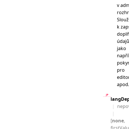
v adm
rozhr
Slouž
k zap
doplň
údajů
jako
napří
poky
pro
edito
apod
langDe
nepo
[
none
,
firstValu