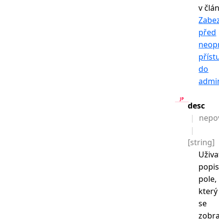
v člá
Zabe
před
neop
přís
do
admin
desc
nepo
[string]
Uživa
popi
pole,
který
se
zobra