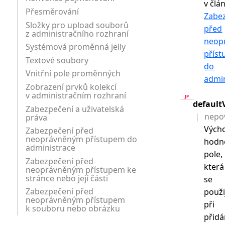
v člá
Přesměrování
Zabe
Složky pro upload souborů
před
z administračního rozhraní
neop
Systémová proměnná jelly
přís
Textové soubory
do
Vnitřní pole proměnných
admin
Zobrazení prvků kolekcí
v administračním rozhraní
default
Zabezpečení a uživatelská
nepo
práva
Výcho
Zabezpečení před
neoprávněným přístupem do
hodn
administrace
pole,
Zabezpečení před
která
neoprávněným přístupem ke
stránce nebo její části
se
Zabezpečení před
použi
neoprávněným přístupem
při
k souboru nebo obrázku
přidá