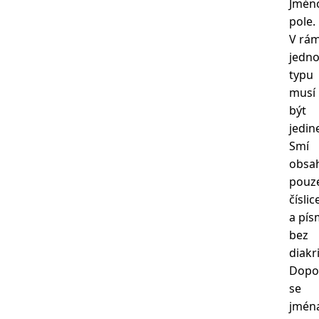
Jmén
pole.
V rám
jedn
typu
musí
být
jedin
Smí
obsa
pouz
číslic
a pí
bez
diakri
Dopo
se
jmén