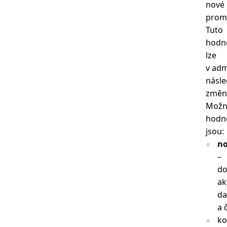
nové
prom
Tuto
hodn
lze
v adm
násl
změni
Možn
hodn
jsou:
n
–
do
ak
d
a 
ko