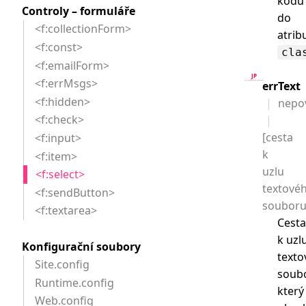
kódu
Controly – formuláře
do
<f:collectionForm>
atrib
<f:const>
cla
<f:emailForm>
<f:errMsgs>
errText
<f:hidden>
nepo
<f:check>
[cesta
<f:input>
k
<f:item>
uzlu
<f:select>
textové
<f:sendButton>
souboru
<f:textarea>
Cest
k uzl
Konfigurační soubory
text
Site.config
soub
Runtime.config
který
Web.config