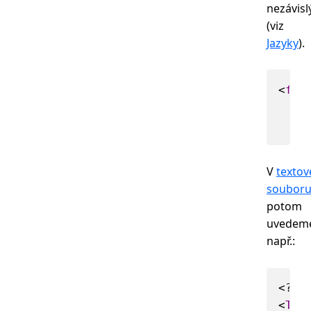
nezávisl
(viz
Jazyky
).
<
f:s
V
texto
soubor
potom
uvedem
např.:
<
Tex