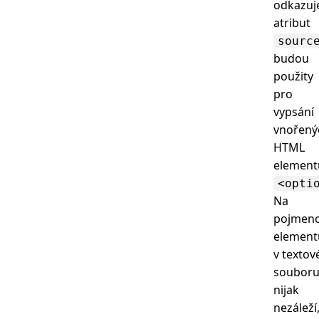
odkazuj
atribut
sourc
budou
použity
pro
vypsání
vnořený
HTML
element
<opti
Na
pojmeno
element
v texto
soubor
nijak
nezáleží