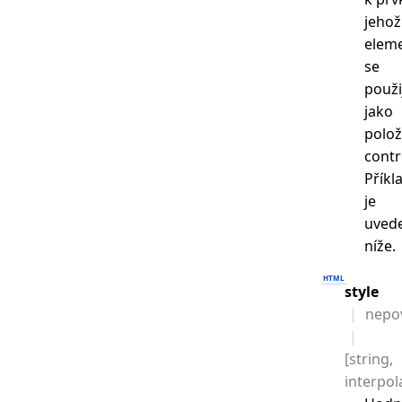
jehož
elem
se
použi
jako
polo
contr
Příkl
je
uved
níže.
style
nepo
[string,
interpol