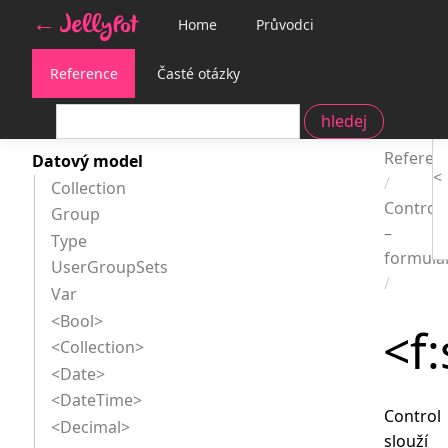
Home
Průvodci
Reference
Časté otázky
Dokume
Reference
Referen
Datový model
Collection
Control
Group
–
Type
formulá
UserGroupSets
Var
<Bool>
<f:
<Collection>
<Date>
<DateTime>
Control
<Decimal>
slouží