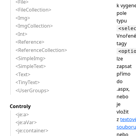
<File>
k vygen
<FileCollection>
pole
<Img>
typu
<ImgCollection>
<sele
<Int>
Vnořen
<Reference>
tagy
<ReferenceCollection>
<opti
<SimpleImg>
lze
zapsat
<SimpleText>
přímo
<Text>
do
<TinyText>
.aspx,
<UserGroups>
nebo
je
Controly
vložit
<je:a>
z
textov
<je:aVar>
soubor
<je:container>
nebo