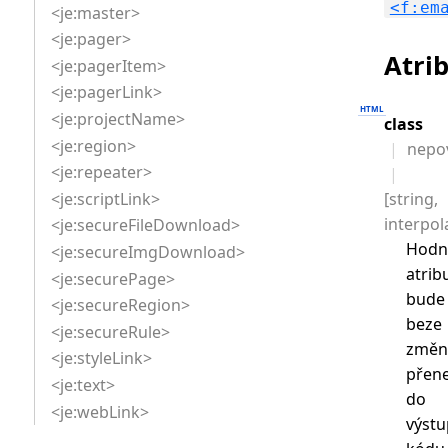
<f:em
<je:master>
<je:pager>
Atri
<je:pagerItem>
<je:pagerLink>
<je:projectName>
class
<je:region>
nepo
<je:repeater>
[string,
<je:scriptLink>
interpol
<je:secureFileDownload>
Hodn
<je:secureImgDownload>
atrib
<je:securePage>
bude
<je:secureRegion>
beze
<je:secureRule>
změn
<je:styleLink>
přen
<je:text>
do
<je:webLink>
výst