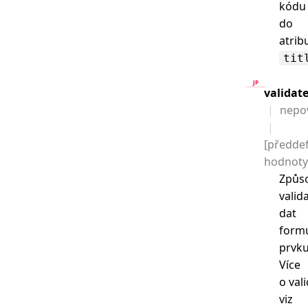
kódu
do
atrib
tit
validat
nepo
[předde
hodnoty
Způs
valid
dat
form
prvku
Více
o val
viz