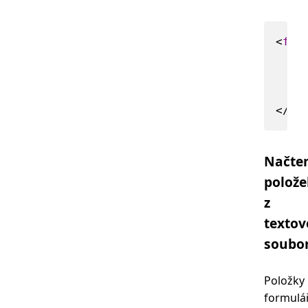
<
f:s
</
f:
Načte
polože
z
texto
soubo
Položky
formulá