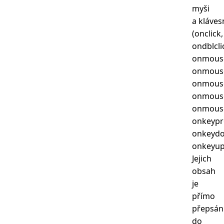
myši
a kláves
(onclick,
ondblcli
onmous
onmous
onmouse
onmous
onmous
onkeypr
onkeyd
onkeyup
Jejich
obsah
je
přímo
přepsán
do