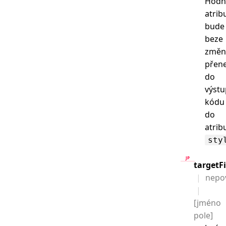
Hodn
atrib
bude
beze
změn
přen
do
výst
kódu
do
atrib
sty
targetFi
nepo
[jméno
pole]