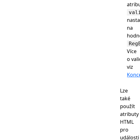
atrib
val
nast
na
hodn
Reg
Více
o val
viz
Konc
Lze
také
použít
atributy
HTML
pro
události