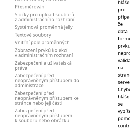
hláše
Přesměrování
pro
Složky pro upload souborů
přípa
z administračního rozhraní
že
Systémová proměnná jelly
data
Textové soubory
form
Vnitřní pole proměnných
prvk
Zobrazení prvků kolekcí
nepr
v administračním rozhraní
valid
Zabezpečení a uživatelská
na
práva
stran
Zabezpečení před
neoprávněným přístupem do
serve
administrace
Chyb
Zabezpečení před
hláše
neoprávněným přístupem ke
stránce nebo její části
se
Zabezpečení před
vypíš
neoprávněným přístupem
pomo
k souboru nebo obrázku
contr