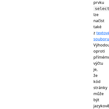
prvku
selec
lze
načíst
také
z
textov
soubor
Výhodo
oproti
přímém
výčtu
je,
že
kód
stránky
může
být
jazykov