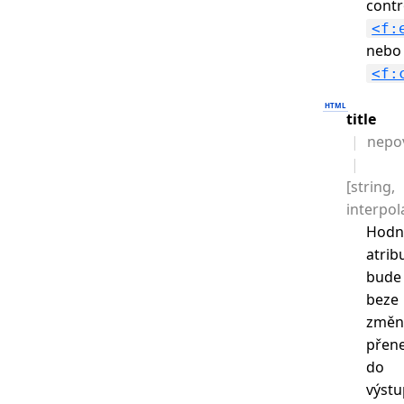
contr
<f:
nebo
<f:
title
nepo
[string,
interpol
Hodn
atrib
bude
beze
změn
přen
do
výst