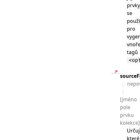
prvk
se
použi
pro
vyge
vnoř
tagů
<op
sourceF
nepo
[jméno
pole
prvku
kolekce]
Určuj
které