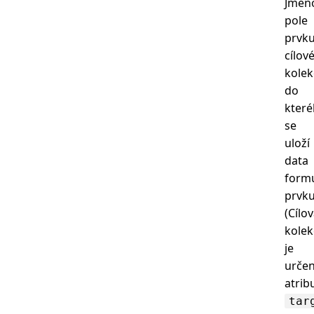
Jmén
pole
prvk
cílov
kolek
do
kter
se
uloží
data
form
prvku
(Cílo
kolek
je
urče
atri
tar