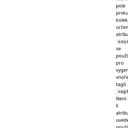
pole
prvk
kolek
urče
atri
sou
se
použi
pro
vyge
vnoř
tagů
<op
Není-
li
atrib
uved
použi