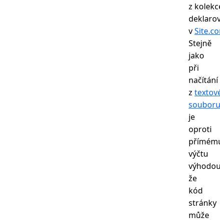
z kolekc
deklaro
v
Site.co
Stejně
jako
při
načítání
z
textov
soubor
je
oproti
přímém
výčtu
výhodou
že
kód
stránky
může