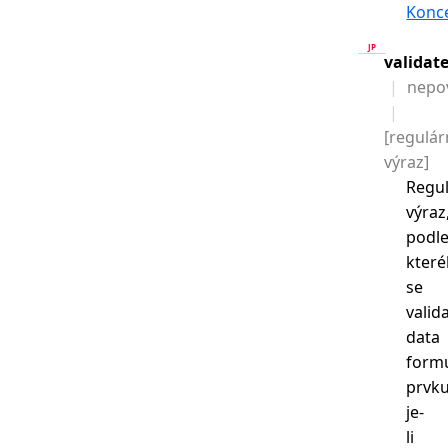
Konc
validat
nepo
[regulár
výraz]
Regul
výraz
podl
kter
se
valida
data
form
prvku
je-
li