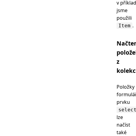
v příkla
jsme
použili
.
Item
Načte
polože
z
kolekc
Položky
formulá
prvku
selec
lze
načíst
také