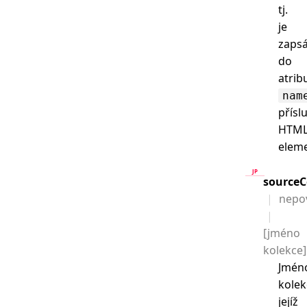
tj.
je
zaps
do
atrib
nam
přísl
HTM
elem
sourceC
nepo
[jméno
kolekce]
Jmén
kolek
jejíž