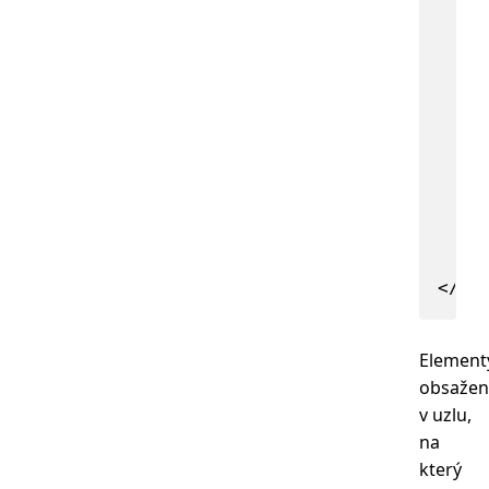
    .
     
</
Te
Element
obsažen
v uzlu,
na
který