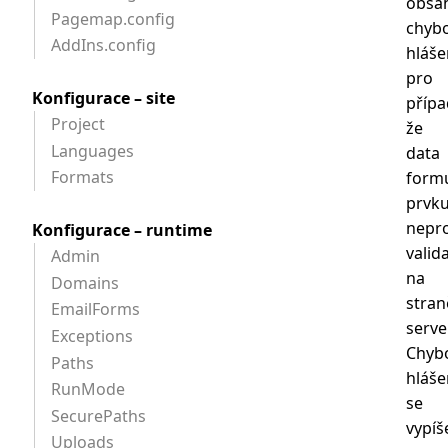
obsa
Pagemap.config
chyb
AddIns.config
hláše
pro
Konfigurace – site
přípa
Project
že
Languages
data
Formats
form
prvk
nepr
Konfigurace – runtime
valid
Admin
na
Domains
stran
EmailForms
serve
Exceptions
Chyb
Paths
hláše
RunMode
se
SecurePaths
vypíš
Uploads