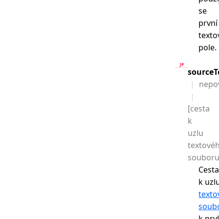
se
první
texto
pole.
sourceT
nepo
[cesta
k
uzlu
textové
souboru
Cest
k uzl
text
soub
k prv