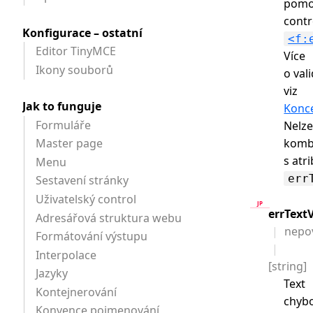
pomo
contr
Konfigurace – ostatní
<f:
Editor TinyMCE
Více
Ikony souborů
o val
viz
Jak to funguje
Konc
Formuláře
Nelz
Master page
komb
s atr
Menu
err
Sestavení stránky
Uživatelský control
errText
Adresářová struktura webu
nepo
Formátování výstupu
Interpolace
[string]
Jazyky
Text
Kontejnerování
chyb
Konvence pojmenování