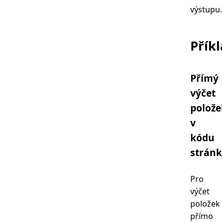
výstupu.
Přík
Přímý
výčet
polože
v
kódu
strán
Pro
výčet
položek
přímo