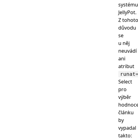
systému
JellyPot.
Z tohot
důvodu
se
u něj
neuvádí
ani
atribut
runat
Select
pro
výběr
hodnoce
článku
by
vypadal
takto: