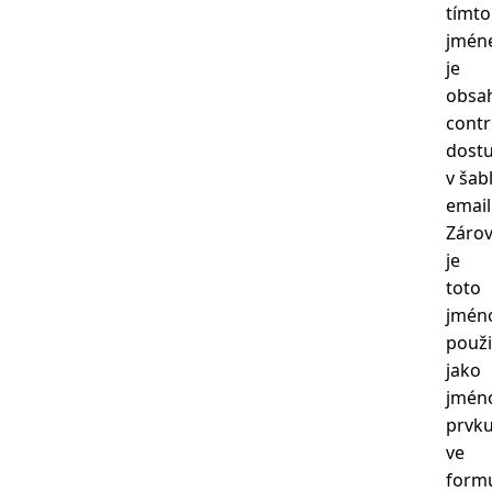
tímto
jmén
je
obsa
contr
dost
v šab
email
Záro
je
toto
jmén
použi
jako
jmén
prvk
ve
formu